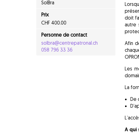
SolBra
Lorsqu
préser
Prix
doit f
CHF 400.00
autre 
protec
Personne de contact
solbra@centrepatronal.ch
Afin d
058 796 33 36
chaque
OPROM
Les m
domain
La fo
De 
D’ap
L’accè
A qui