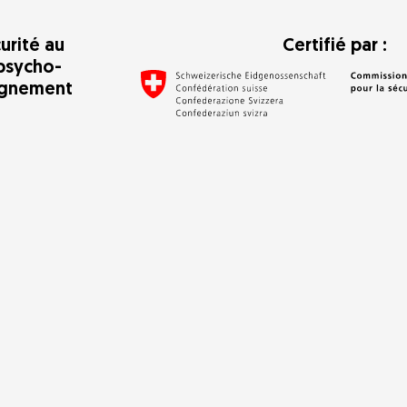
urité au
Certifié par :
psycho-
agnement